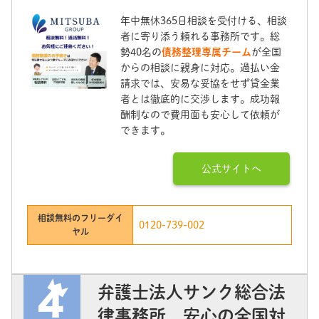
年中無休365日相談を受付ける、相談
者に寄り添う頼れる事務所です。総
勢40名の
債務整理専属チーム
が全国
からの相談に親身に対応。過払い金
請求では、安易な妥協をせず貸金業
者とは徹底的に交渉します。成功報
酬制なので費用面も安心して依頼が
できます。
公式サイトへ
相談無料のフリーダイ
0120-739-002
ヤル
弁護士法人サンク総合法
律事務所 安心の全国対